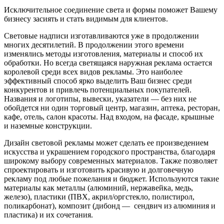
Исключительное соединение света и формы поможет Вашему
бизнесу засиять и стать видимым для клиентов.
Световые надписи изготавливаются уже в продолжении
многих десятилетий. В продолжении этого времени
изменялись методы изготовления, материалы и способ их
обработки. Но всегда светящаяся наружная реклама остается
королевой среди всех видов рекламы. Это наиболее
эффективный способ ярко выделить Ваш бизнес среди
конкурентов и привлечь потенциальных покупателей.
Названия и логотипы, вывески, указатели — без них не
обойдется ни один торговый центр, магазин, аптека, ресторан,
кафе, отель, салон красоты. Над входом, на фасаде, крышные
и наземные конструкции.
Дизайн световой рекламы может сделать ее произведением
искусства и украшением городского пространства, благодаря
широкому выбору современных материалов. Также позволяет
спроектировать и изготовить красивую и долговечную
рекламу под любые пожелания и бюджет. Используются такие
материалы как металлы (алюминий, нержавейка, медь,
железо), пластики (ПВХ, акрил/оргстекло, полистирол,
поликарбонат), композит (дибонд — сендвич из алюминия и
пластика) и их сочетания.